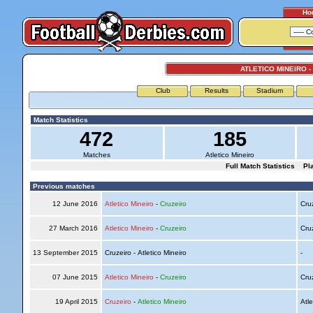
Ho
ATLETICO MINEIRO -
Club
Results
Stadium
Match Statistics
472
185
Matches
Atletico Mineiro
Full Match Statistics
Pl
Previous matches
12 June 2016
Atletico Mineiro
-
Cruzeiro
Cru
27 March 2016
Atletico Mineiro
-
Cruzeiro
Cru
13 September 2015
Cruzeiro - Atletico Mineiro
-
07 June 2015
Atletico Mineiro
-
Cruzeiro
Cru
19 April 2015
Cruzeiro
-
Atletico Mineiro
Atle