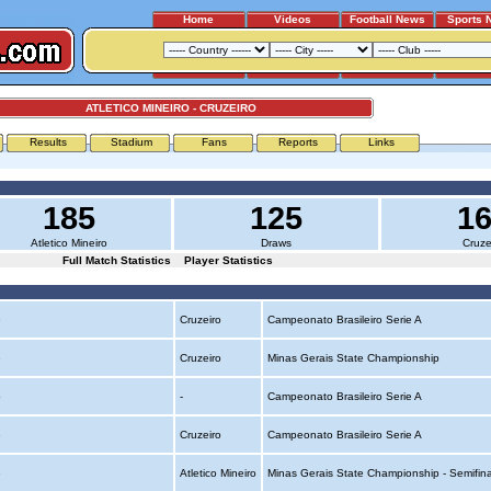
Home
Videos
Football News
Sports 
ATLETICO MINEIRO - CRUZEIRO
Results
Stadium
Fans
Reports
Links
185
125
1
Atletico Mineiro
Draws
Cruze
Full Match Statistics
Player Statistics
o
Cruzeiro
Campeonato Brasileiro Serie A
o
Cruzeiro
Minas Gerais State Championship
o
-
Campeonato Brasileiro Serie A
o
Cruzeiro
Campeonato Brasileiro Serie A
o
Atletico Mineiro
Minas Gerais State Championship - Semifin