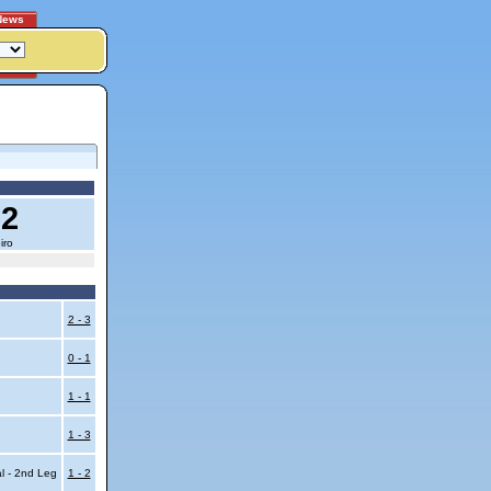
News
62
iro
2 - 3
0 - 1
1 - 1
1 - 3
al - 2nd Leg
1 - 2