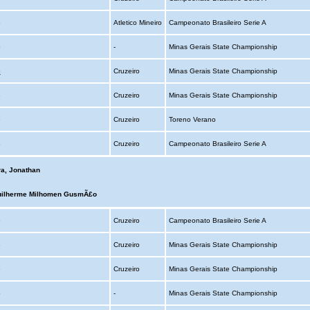
o
Atletico Mineiro
Campeonato Brasileiro Serie A
o
-
Minas Gerais State Championship
o
Cruzeiro
Minas Gerais State Championship
o
Cruzeiro
Minas Gerais State Championship
o
Cruzeiro
Toreno Verano
o
Cruzeiro
Campeonato Brasileiro Serie A
ra, Jonathan
uilherme Milhomen GusmÃ£o
o
Cruzeiro
Campeonato Brasileiro Serie A
o
Cruzeiro
Minas Gerais State Championship
o
Cruzeiro
Minas Gerais State Championship
o
-
Minas Gerais State Championship