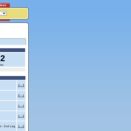
News
62
iro
2 - 3
0 - 1
1 - 1
1 - 3
al - 2nd Leg
1 - 2