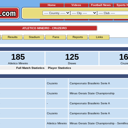
Home
Videos
Football News
Sports 
ATLETICO MINEIRO - CRUZEIRO
Results
Stadium
Fans
Reports
Links
185
125
1
Atletico Mineiro
Draws
Cruze
Full Match Statistics
Player Statistics
o
Cruzeiro
Campeonato Brasileiro Serie A
o
Cruzeiro
Minas Gerais State Championship
o
-
Campeonato Brasileiro Serie A
o
Cruzeiro
Campeonato Brasileiro Serie A
o
Atletico Mineiro
Minas Gerais State Championship - Semifin