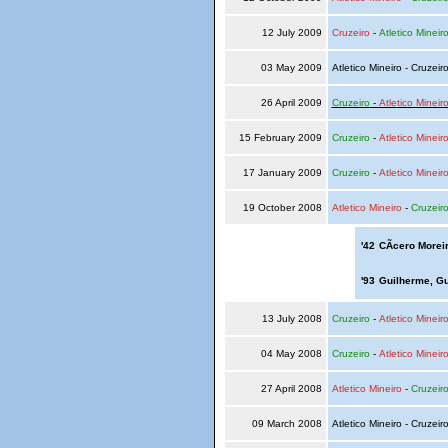
12 July 2009
Cruzeiro
-
Atletico Mineir
03 May 2009
Atletico Mineiro - Cruzeir
26 April 2009
Cruzeiro
-
Atletico Mineir
15 February 2009
Cruzeiro
-
Atletico Mineir
17 January 2009
Cruzeiro
-
Atletico Mineir
19 October 2008
Atletico Mineiro
-
Cruzeir
'42
CÃ­cero Morei
'93
Guilherme, G
13 July 2008
Cruzeiro
-
Atletico Mineir
04 May 2008
Cruzeiro
-
Atletico Mineir
27 April 2008
Atletico Mineiro
-
Cruzeir
09 March 2008
Atletico Mineiro - Cruzeir