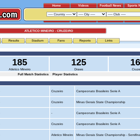
Home
Videos
Football News
Sports 
ATLETICO MINEIRO - CRUZEIRO
Results
Stadium
Fans
Reports
Links
185
125
1
Atletico Mineiro
Draws
Cruze
Full Match Statistics
Player Statistics
o
Cruzeiro
Campeonato Brasileiro Serie A
o
Cruzeiro
Minas Gerais State Championship
o
-
Campeonato Brasileiro Serie A
o
Cruzeiro
Campeonato Brasileiro Serie A
o
Atletico Mineiro
Minas Gerais State Championship - Semifin