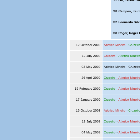
'22
Gil, Carlos Gi
'30
Campos, Jair
'82
Leonardo Silv
'88
Roger, Roger 
12 October 2009
Atletico Mineiro
-
Cruzeir
12 July 2009
Cruzeiro
-
Atletico Mineir
03 May 2009
Atletico Mineiro - Cruzeir
26 April 2009
Cruzeiro
-
Atletico Mineir
15 February 2009
Cruzeiro
-
Atletico Mineir
17 January 2009
Cruzeiro
-
Atletico Mineir
19 October 2008
Atletico Mineiro
-
Cruzeir
13 July 2008
Cruzeiro
-
Atletico Mineir
04 May 2008
Cruzeiro
-
Atletico Mineir