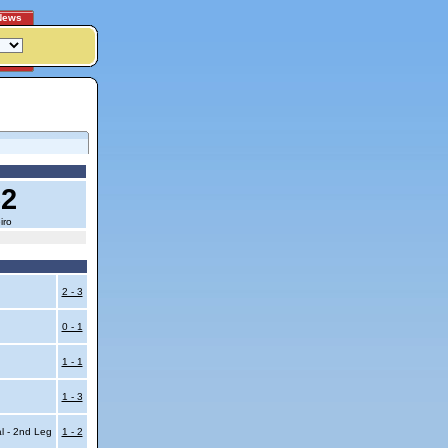
News
62
iro
2 - 3
0 - 1
1 - 1
1 - 3
al - 2nd Leg
1 - 2