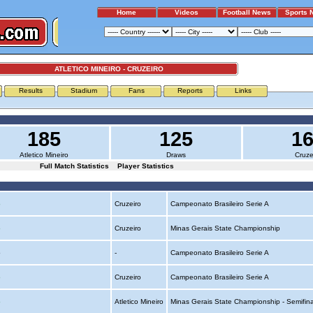
Home
Videos
Football News
Sports 
ATLETICO MINEIRO - CRUZEIRO
Results
Stadium
Fans
Reports
Links
185
125
1
Atletico Mineiro
Draws
Cruze
Full Match Statistics
Player Statistics
o
Cruzeiro
Campeonato Brasileiro Serie A
o
Cruzeiro
Minas Gerais State Championship
o
-
Campeonato Brasileiro Serie A
o
Cruzeiro
Campeonato Brasileiro Serie A
o
Atletico Mineiro
Minas Gerais State Championship - Semifin