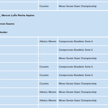
o
Cruzeiro
Minas Gerais State Championship
, Marcos LuÃ­s Rocha Aquino
erson Soares
lentier
o
Atletico Mineiro
Campeonato Brasileiro Serie A
o
-
Campeonato Brasileiro Serie A
o
-
Minas Gerais State Championship
o
Cruzeiro
Campeonato Brasileiro Serie A
o
Cruzeiro
Campeonato Brasileiro Serie A
o
Cruzeiro
Minas Gerais State Championship
o
Atletico Mineiro
Minas Gerais State Championship
o
Atletico Mineiro
Minas Gerais State Championship