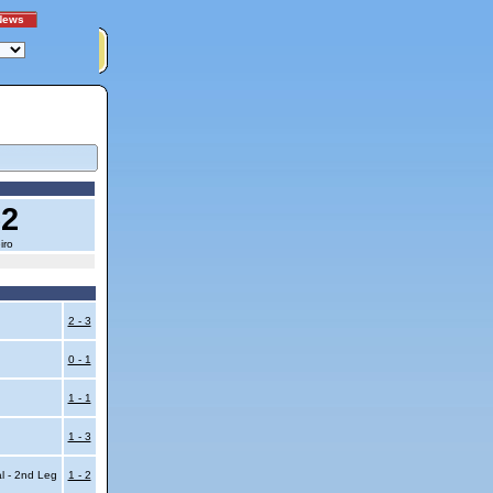
News
62
iro
2 - 3
0 - 1
1 - 1
1 - 3
al - 2nd Leg
1 - 2