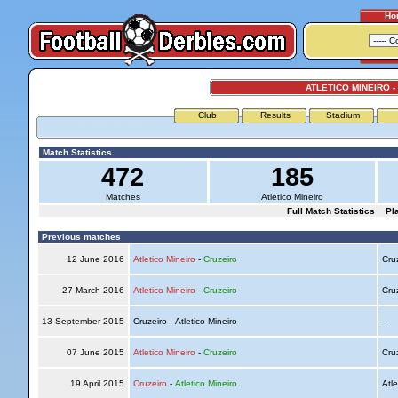
Ho
ATLETICO MINEIRO -
Club
Results
Stadium
Match Statistics
472
185
Matches
Atletico Mineiro
Full Match Statistics
Pl
Previous matches
12 June 2016
Atletico Mineiro
-
Cruzeiro
Cru
27 March 2016
Atletico Mineiro
-
Cruzeiro
Cru
13 September 2015
Cruzeiro - Atletico Mineiro
-
07 June 2015
Atletico Mineiro
-
Cruzeiro
Cru
19 April 2015
Cruzeiro
-
Atletico Mineiro
Atle