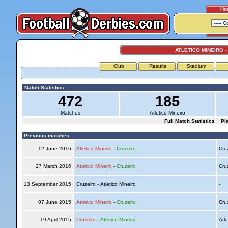
Ho
ATLETICO MINEIRO -
Club
Results
Stadium
Match Statistics
472
185
Matches
Atletico Mineiro
Full Match Statistics
Pl
Previous matches
12 June 2016
Atletico Mineiro
-
Cruzeiro
Cru
27 March 2016
Atletico Mineiro
-
Cruzeiro
Cru
13 September 2015
Cruzeiro - Atletico Mineiro
-
07 June 2015
Atletico Mineiro
-
Cruzeiro
Cru
19 April 2015
Cruzeiro
-
Atletico Mineiro
Atle