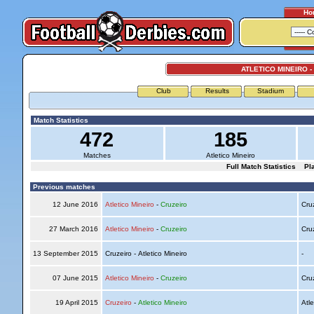
Ho
ATLETICO MINEIRO -
Club
Results
Stadium
Match Statistics
472
185
Matches
Atletico Mineiro
Full Match Statistics
Pl
Previous matches
12 June 2016
Atletico Mineiro
-
Cruzeiro
Cru
27 March 2016
Atletico Mineiro
-
Cruzeiro
Cru
13 September 2015
Cruzeiro - Atletico Mineiro
-
07 June 2015
Atletico Mineiro
-
Cruzeiro
Cru
19 April 2015
Cruzeiro
-
Atletico Mineiro
Atle