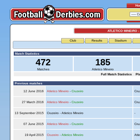
Ho
ATLETICO MINEIRO -
Club
Results
Stadium
Match Statistics
472
185
Matches
Atletico Mineiro
Full Match Statistics
Pl
Previous matches
12 June 2016
Atletico Mineiro
-
Cruzeiro
Cru
27 March 2016
Atletico Mineiro
-
Cruzeiro
Cru
13 September 2015
Cruzeiro - Atletico Mineiro
-
07 June 2015
Atletico Mineiro
-
Cruzeiro
Cru
19 April 2015
Cruzeiro
-
Atletico Mineiro
Atle