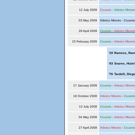
12 July 2009
Cruzeiro
-
Atletico Mineir
03 May 2009
Atletico Mineiro - Cruzeir
26 April 2009
Cruzeiro
-
Atletico Mineir
15 February 2009
Cruzeiro
-
Atletico Mineir
'18
Ramires, Ram
'43
Soares, Hizie
'76
Tardelli, Dieg
17 January 2009
Cruzeiro
-
Atletico Mineir
19 October 2008
Atletico Mineiro
-
Cruzeir
13 July 2008
Cruzeiro
-
Atletico Mineir
04 May 2008
Cruzeiro
-
Atletico Mineir
27 April 2008
Atletico Mineiro
-
Cruzeir