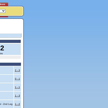
News
62
iro
2 - 3
0 - 1
1 - 1
1 - 3
al - 2nd Leg
1 - 2