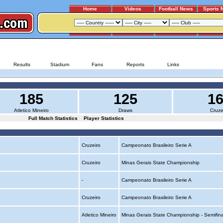
Home
Videos
Football News
Sports 
ATLETICO MINEIRO - CRUZEIRO
Results
Stadium
Fans
Reports
Links
185
125
1
Atletico Mineiro
Draws
Cruze
Full Match Statistics
Player Statistics
o
Cruzeiro
Campeonato Brasileiro Serie A
o
Cruzeiro
Minas Gerais State Championship
o
-
Campeonato Brasileiro Serie A
o
Cruzeiro
Campeonato Brasileiro Serie A
o
Atletico Mineiro
Minas Gerais State Championship - Semifin