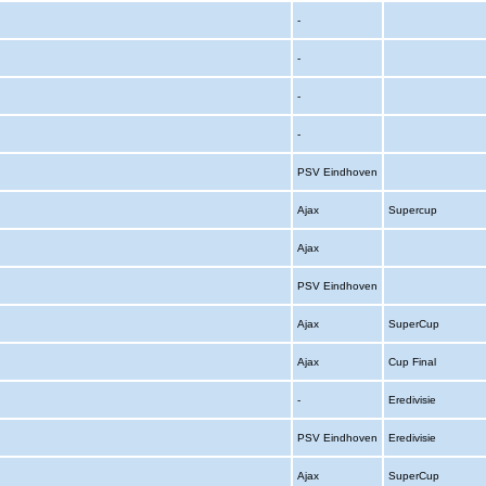
-
-
-
-
PSV Eindhoven
Ajax
Supercup
Ajax
PSV Eindhoven
Ajax
SuperCup
Ajax
Cup Final
-
Eredivisie
PSV Eindhoven
Eredivisie
Ajax
SuperCup