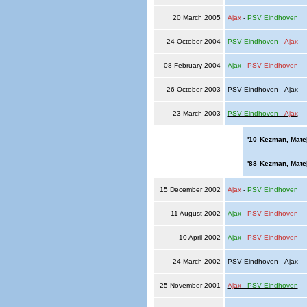
20 March 2005
Ajax
-
PSV Eindhoven
24 October 2004
PSV Eindhoven
-
Ajax
08 February 2004
Ajax
-
PSV Eindhoven
26 October 2003
PSV Eindhoven - Ajax
23 March 2003
PSV Eindhoven
-
Ajax
'10
Kezman, Mate
'88
Kezman, Mate
15 December 2002
Ajax
-
PSV Eindhoven
11 August 2002
Ajax
-
PSV Eindhoven
10 April 2002
Ajax
-
PSV Eindhoven
24 March 2002
PSV Eindhoven - Ajax
25 November 2001
Ajax
-
PSV Eindhoven