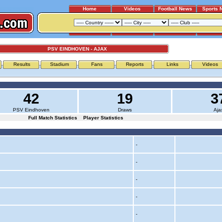
Home
Videos
Football News
Sports 
PSV EINDHOVEN - AJAX
Results
Stadium
Fans
Reports
Links
Videos
42
19
3
PSV Eindhoven
Draws
Aja
Full Match Statistics
Player Statistics
-
-
-
-
-