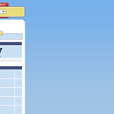
News
7
x
-
-
-
-
-