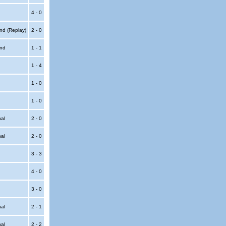
4 - 0
nd (Replay)
2 - 0
und
1 - 1
1 - 4
1 - 0
1 - 0
nal
2 - 0
nal
2 - 0
3 - 3
4 - 0
3 - 0
nal
2 - 1
nal
2 - 2