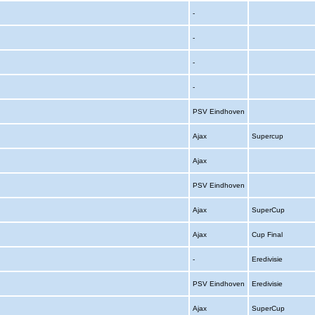
-
-
-
-
PSV Eindhoven
Ajax
Supercup
Ajax
PSV Eindhoven
Ajax
SuperCup
Ajax
Cup Final
-
Eredivisie
PSV Eindhoven
Eredivisie
Ajax
SuperCup