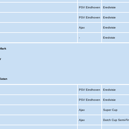
PSV Eindhoven
Eredivisie
PSV Eindhoven
Eredivisie
Ajax
Eredivisie
-
Eredvisie
Mark
y
latan
PSV Eindhoven
Eredivisie
PSV Eindhoven
Eredivisie
Ajax
Super Cup
Ajax
Dutch Cup Semi-Fi