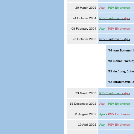
20 March 2005
Ajax
-
PSV Eindhoven
24 October 2004
PSV Eindhoven
-
Ajax
08 February 2004
Ajax
-
PSV Eindhoven
26 October 2003
PSV Eindhoven - Ajax
'46
van Bommel, 
'58
Sonck, Wesle
'69
de Jong, John
'72
Ibrahimovic, Z
23 March 2003
PSV Eindhoven
-
Ajax
15 December 2002
Ajax
-
PSV Eindhoven
11 August 2002
Ajax
-
PSV Eindhoven
10 April 2002
Ajax
-
PSV Eindhoven