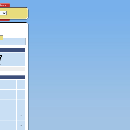
News
7
x
-
-
-
-
-