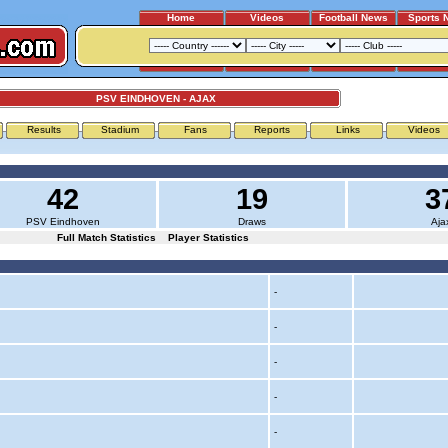
Home
Videos
Football News
Sports 
PSV EINDHOVEN - AJAX
Results
Stadium
Fans
Reports
Links
Videos
42
19
3
PSV Eindhoven
Draws
Aja
Full Match Statistics
Player Statistics
-
-
-
-
-