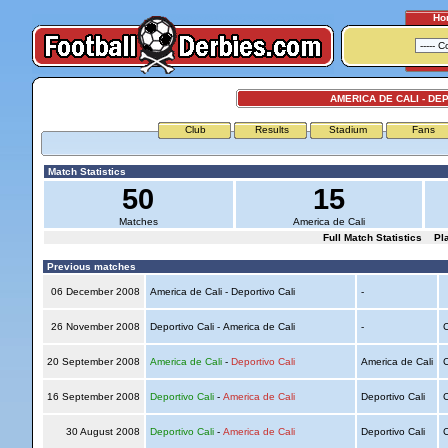
Ho
AMERICA DE CALI - DE
Club
Results
Stadium
Fans
Match Statistics
50
15
Matches
America de Cali
Full Match Statistics
Pl
Previous matches
06 December 2008
America de Cali - Deportivo Cali
-
26 November 2008
Deportivo Cali - America de Cali
-
C
20 September 2008
America de Cali
-
Deportivo Cali
America de Cali
C
16 September 2008
Deportivo Cali
-
America de Cali
Deportivo Cali
C
30 August 2008
Deportivo Cali
-
America de Cali
Deportivo Cali
C