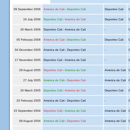
09 September 2006
America de Cali
-
Deportivo Cali
Deportivo Cali
C
16 July 2006
Deportivo Cali
-
America de Cali
Deportivo Cali
C
26 March 2006
Deportivo Cali - America de Cali
-
C
05 February 2006
America de Cali
-
Deportivo Cali
Deportivo Cali
C
04 December 2005
America de Cali - Deportivo Cali
-
C
17 November 2005
Deportivo Cali - America de Cali
-
C
28 August 2005
Deportivo Cali
-
America de Cali
America de Cali
C
27 July 2005
America de Cali
-
Deportivo Cali
America de Cali
C
20 March 2005
Deportivo Cali
-
America de Cali
Deportivo Cali
C
20 February 2005
America de Cali - Deportivo Cali
-
C
15 September 2004
Deportivo Cali
-
America de Cali
America de Cali
C
08 August 2004
America de Cali
-
Deportivo Cali
America de Cali
C