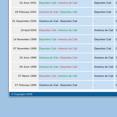
24 June 2001
Deportivo Cali
-
America de Cali
Deportivo Cali
C
18 February 2001
America de Cali
-
Deportivo Cali
Deportivo Cali
C
01 September 2000
America de Cali - Deportivo Cali
-
C
16 April 2000
Deportivo Cali
-
America de Cali
America de Cali
C
14 November 1999
Deportivo Cali
-
America de Cali
Deportivo Cali
C
07 November 1999
Deportivo Cali
-
America de Cali
Deportivo Cali
C
20 June 1999
America de Cali
-
Deportivo Cali
America de Cali
C
09 June 1999
America de Cali
-
Deportivo Cali
America de Cali
C
07 March 1999
Deportivo Cali
-
America de Cali
America de Cali
C
07 February 1999
America de Cali - Deportivo Cali
-
C
© Copyright 2026