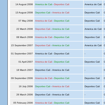
14 August 2008
America de Cali
-
Deportivo Cali
America de Cali
C
13 August 2008
Deportivo Cali
-
America de Cali
Deportivo Cali
C
07 May 2008
America de Cali
-
Deportivo Cali
Deportivo Cali
C
22 March 2008
Deportivo Cali
-
America de Cali
America de Cali
C
08 March 2008
America de Cali
-
Deportivo Cali
Deportivo Cali
C
15 September 2007
Deportivo Cali
-
America de Cali
America de Cali
C
01 September 2007
America de Cali - Deportivo Cali
-
C
01 April 2007
America de Cali
-
Deportivo Cali
Deportivo Cali
C
18 March 2007
Deportivo Cali - America de Cali
-
C
09 September 2006
America de Cali
-
Deportivo Cali
Deportivo Cali
C
16 July 2006
Deportivo Cali
-
America de Cali
Deportivo Cali
C
26 March 2006
Deportivo Cali - America de Cali
-
C
05 February 2006
America de Cali
-
Deportivo Cali
Deportivo Cali
C