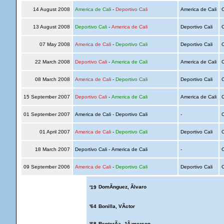
14 August 2008
America de Cali
-
Deportivo Cali
America de Cali
C
13 August 2008
Deportivo Cali
-
America de Cali
Deportivo Cali
C
07 May 2008
America de Cali
-
Deportivo Cali
Deportivo Cali
C
22 March 2008
Deportivo Cali
-
America de Cali
America de Cali
C
08 March 2008
America de Cali
-
Deportivo Cali
Deportivo Cali
C
15 September 2007
Deportivo Cali
-
America de Cali
America de Cali
C
01 September 2007
America de Cali - Deportivo Cali
-
C
01 April 2007
America de Cali
-
Deportivo Cali
Deportivo Cali
C
18 March 2007
Deportivo Cali - America de Cali
-
C
09 September 2006
America de Cali
-
Deportivo Cali
Deportivo Cali
C
DomÃ­nguez, Ãlvaro
'19
'64
Bonilla, VÃ­ctor
'68
RenterÃ­a, JÃ¡merson