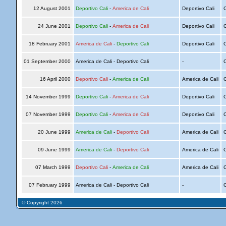
12 August 2001
Deportivo Cali
-
America de Cali
Deportivo Cali
C
24 June 2001
Deportivo Cali
-
America de Cali
Deportivo Cali
C
18 February 2001
America de Cali
-
Deportivo Cali
Deportivo Cali
C
01 September 2000
America de Cali - Deportivo Cali
-
C
16 April 2000
Deportivo Cali
-
America de Cali
America de Cali
C
14 November 1999
Deportivo Cali
-
America de Cali
Deportivo Cali
C
07 November 1999
Deportivo Cali
-
America de Cali
Deportivo Cali
C
20 June 1999
America de Cali
-
Deportivo Cali
America de Cali
C
09 June 1999
America de Cali
-
Deportivo Cali
America de Cali
C
07 March 1999
Deportivo Cali
-
America de Cali
America de Cali
C
07 February 1999
America de Cali - Deportivo Cali
-
C
© Copyright 2026