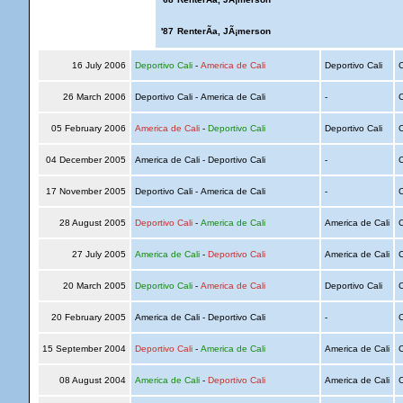
'87
RenterÃ­a, JÃ¡merson
16 July 2006
Deportivo Cali
-
America de Cali
Deportivo Cali
C
26 March 2006
Deportivo Cali - America de Cali
-
C
05 February 2006
America de Cali
-
Deportivo Cali
Deportivo Cali
C
04 December 2005
America de Cali - Deportivo Cali
-
C
17 November 2005
Deportivo Cali - America de Cali
-
C
28 August 2005
Deportivo Cali
-
America de Cali
America de Cali
C
27 July 2005
America de Cali
-
Deportivo Cali
America de Cali
C
20 March 2005
Deportivo Cali
-
America de Cali
Deportivo Cali
C
20 February 2005
America de Cali - Deportivo Cali
-
C
15 September 2004
Deportivo Cali
-
America de Cali
America de Cali
C
08 August 2004
America de Cali
-
Deportivo Cali
America de Cali
C