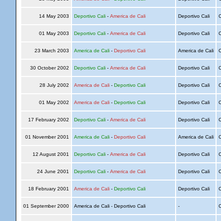
14 May 2003
Deportivo Cali
-
America de Cali
Deportivo Cali
C
01 May 2003
Deportivo Cali
-
America de Cali
Deportivo Cali
C
23 March 2003
America de Cali
-
Deportivo Cali
America de Cali
C
30 October 2002
Deportivo Cali
-
America de Cali
Deportivo Cali
C
28 July 2002
America de Cali
-
Deportivo Cali
Deportivo Cali
C
01 May 2002
America de Cali
-
Deportivo Cali
Deportivo Cali
C
17 February 2002
Deportivo Cali
-
America de Cali
Deportivo Cali
C
01 November 2001
America de Cali
-
Deportivo Cali
America de Cali
C
12 August 2001
Deportivo Cali
-
America de Cali
Deportivo Cali
C
24 June 2001
Deportivo Cali
-
America de Cali
Deportivo Cali
C
18 February 2001
America de Cali
-
Deportivo Cali
Deportivo Cali
C
01 September 2000
America de Cali - Deportivo Cali
-
C