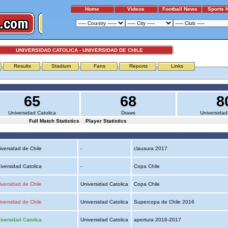
Home
Videos
Football News
Sports 
UNIVERSIDAD CATOLICA - UNIVERSIDAD DE CHILE
Results
Stadium
Fans
Reports
Links
65
68
8
Universidad Catolica
Draws
Universidad
Full Match Statistics
Player Statistics
iversidad de Chile
-
clausura 2017
iversidad Catolica
-
Copa Chile
iversidad de Chile
Universidad Catolica
Copa Chile
iversidad de Chile
Universidad Catolica
Supercopa de Chile 2016
iversidad Catolica
Universidad Catolica
apertura 2016-2017