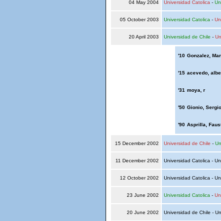
04 May 2004
Universidad Catolica
-
Un
05 October 2003
Universidad Catolica
-
Un
20 April 2003
Universidad de Chile
-
Un
'10
Gonzalez, Ma
'15
acevedo, albe
'31
moya, r
'50
Gionio, Sergi
'90
Asprilla, Faus
15 December 2002
Universidad de Chile
-
Un
11 December 2002
Universidad Catolica - Un
12 October 2002
Universidad Catolica - Un
23 June 2002
Universidad Catolica
-
Un
20 June 2002
Universidad de Chile - Un