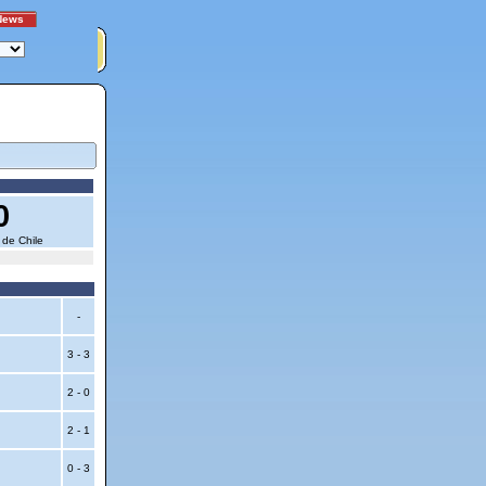
News
0
 de Chile
-
3 - 3
2 - 0
2 - 1
0 - 3