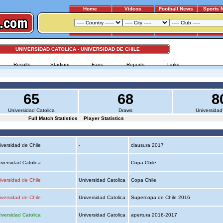
Home
Videos
Football News
Sports 
UNIVERSIDAD CATOLICA - UNIVERSIDAD DE CHILE
Results
Stadium
Fans
Reports
Links
65
68
8
Universidad Catolica
Draws
Universidad
Full Match Statistics
Player Statistics
iversidad de Chile
-
clausura 2017
iversidad Catolica
-
Copa Chile
iversidad de Chile
Universidad Catolica
Copa Chile
iversidad de Chile
Universidad Catolica
Supercopa de Chile 2016
iversidad Catolica
Universidad Catolica
apertura 2016-2017