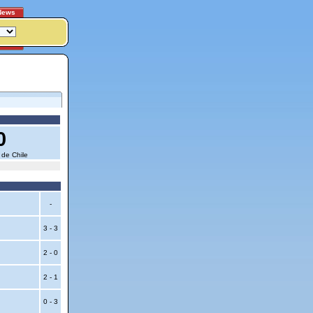
News
0
 de Chile
-
3 - 3
2 - 0
2 - 1
0 - 3