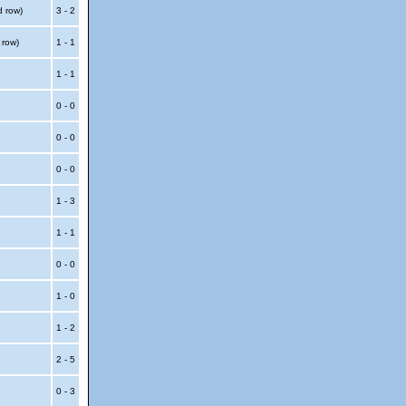
d row)
3 - 2
 row)
1 - 1
1 - 1
0 - 0
0 - 0
0 - 0
1 - 3
1 - 1
0 - 0
1 - 0
1 - 2
2 - 5
0 - 3