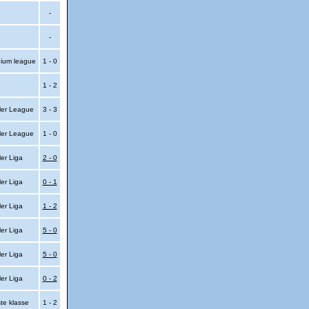
-
-
ium league
1 - 0
1 - 2
ler League
3 - 3
ler League
1 - 0
ler Liga
2 - 0
ler Liga
0 - 1
ler Liga
1 - 2
ler Liga
5 - 0
ler Liga
5 - 0
ler Liga
0 - 2
te klasse
1 - 2