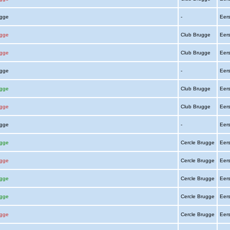
ugge
-
Eers
ugge
Club Brugge
Eers
ugge
Club Brugge
Eers
ugge
-
Eers
ugge
Club Brugge
Eers
ugge
Club Brugge
Eers
ugge
-
Eers
ugge
Cercle Brugge
Eers
ugge
Cercle Brugge
Eers
ugge
Cercle Brugge
Eers
ugge
Cercle Brugge
Eers
ugge
Cercle Brugge
Eers