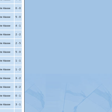
te klasse
0 - 0
te klasse
5 - 0
te klasse
4 - 1
te klasse
2 - 2
te klasse
2 - 5
te klasse
5 - 0
te klasse
1 - 1
te klasse
1 - 2
te klasse
3 - 2
te klasse
0 - 2
te klasse
0 - 1
te klasse
3 - 1