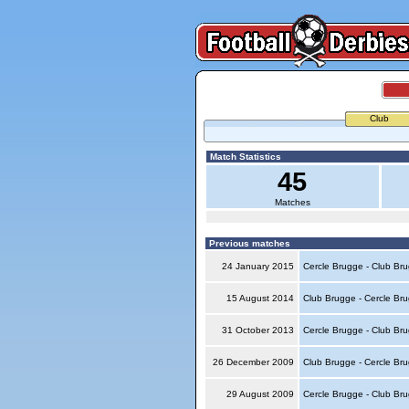
Club
Match Statistics
45
Matches
Previous matches
24 January 2015
Cercle Brugge - Club Br
15 August 2014
Club Brugge - Cercle Br
31 October 2013
Cercle Brugge - Club Br
26 December 2009
Club Brugge - Cercle Br
29 August 2009
Cercle Brugge - Club Br