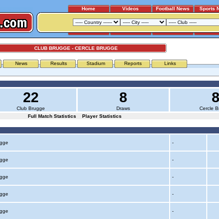
Home
Videos
Football News
Sports 
CLUB BRUGGE - CERCLE BRUGGE
News
Results
Stadium
Reports
Links
22
8
Club Brugge
Draws
Cercle 
Full Match Statistics
Player Statistics
ugge
-
ugge
-
ugge
-
ugge
-
ugge
-