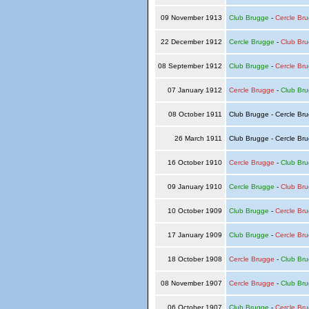
09 November 1913
Club Brugge
-
Cercle Br
22 December 1912
Cercle Brugge
-
Club Br
08 September 1912
Club Brugge
-
Cercle Br
07 January 1912
Cercle Brugge
-
Club Br
08 October 1911
Club Brugge - Cercle Br
26 March 1911
Club Brugge - Cercle Br
16 October 1910
Cercle Brugge
-
Club Br
09 January 1910
Cercle Brugge
-
Club Br
10 October 1909
Club Brugge
-
Cercle Br
17 January 1909
Club Brugge
-
Cercle Br
18 October 1908
Cercle Brugge
-
Club Br
08 November 1907
Cercle Brugge
-
Club Br
06 October 1907
Club Brugge
-
Cercle Br