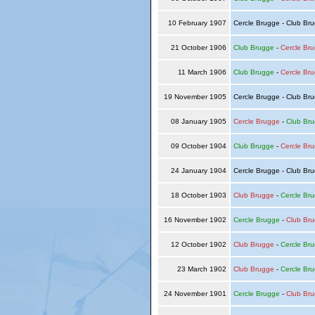
10 February 1907
Cercle Brugge - Club Br
21 October 1906
Club Brugge
-
Cercle Br
11 March 1906
Club Brugge
-
Cercle Br
19 November 1905
Cercle Brugge - Club Br
08 January 1905
Cercle Brugge
-
Club Br
09 October 1904
Club Brugge
-
Cercle Br
24 January 1904
Cercle Brugge - Club Br
18 October 1903
Club Brugge
-
Cercle Br
16 November 1902
Cercle Brugge
-
Club Br
12 October 1902
Club Brugge
-
Cercle Br
23 March 1902
Club Brugge
-
Cercle Br
24 November 1901
Cercle Brugge
-
Club Br