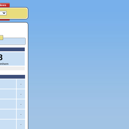
News
8
Arnhem
-
-
-
-
-