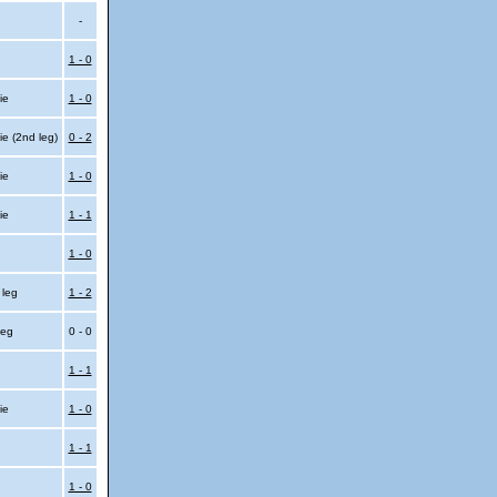
-
1 - 0
sie
1 - 0
ie (2nd leg)
0 - 2
sie
1 - 0
sie
1 - 1
1 - 0
 leg
1 - 2
 leg
0 - 0
1 - 1
sie
1 - 0
1 - 1
1 - 0