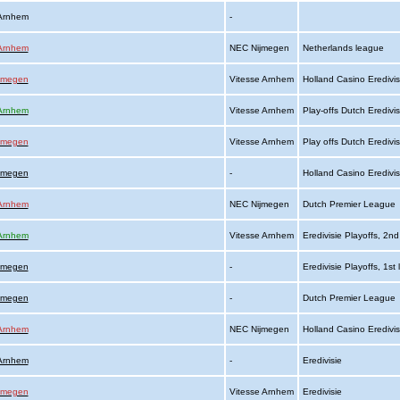
 Arnhem
-
 Arnhem
NEC Nijmegen
Netherlands league
jmegen
Vitesse Arnhem
Holland Casino Eredivi
 Arnhem
Vitesse Arnhem
Play-offs Dutch Eredivis
jmegen
Vitesse Arnhem
Play offs Dutch Eredivi
ijmegen
-
Holland Casino Eredivi
 Arnhem
NEC Nijmegen
Dutch Premier League
 Arnhem
Vitesse Arnhem
Eredivisie Playoffs, 2nd
ijmegen
-
Eredivisie Playoffs, 1st
ijmegen
-
Dutch Premier League
 Arnhem
NEC Nijmegen
Holland Casino Eredivi
 Arnhem
-
Eredivisie
jmegen
Vitesse Arnhem
Eredivisie