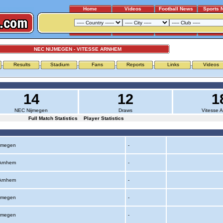
Home
Videos
Football News
Sports 
NEC NIJMEGEN - VITESSE ARNHEM
Results
Stadium
Fans
Reports
Links
Videos
14
12
1
NEC Nijmegen
Draws
Vitesse 
Full Match Statistics
Player Statistics
ijmegen
-
 Arnhem
-
 Arnhem
-
ijmegen
-
ijmegen
-