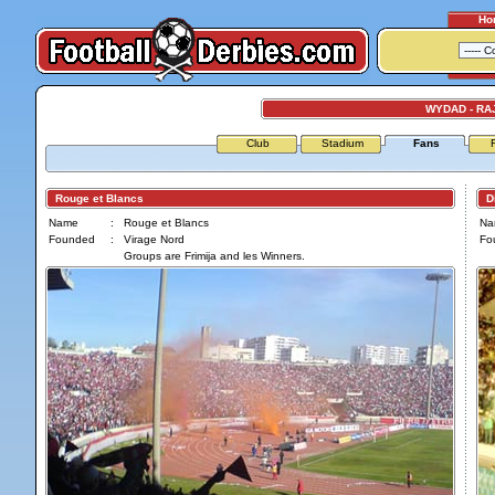
Ho
WYDAD - RA
Club
Stadium
Fans
Rouge et Blancs
Dim
Name
:
Rouge et Blancs
Na
Founded
:
Virage Nord
Fo
Groups are Frimija and les Winners.