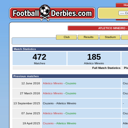
Ho
ATLETICO MINEIRO -
Club
Results
Stadium
Match Statistics
472
185
Matches
Atletico Mineiro
Full Match Statistics
Pl
Previous matches
12 June 2016
Atletico Mineiro
-
Cruzeiro
Cru
27 March 2016
Atletico Mineiro
-
Cruzeiro
Cru
13 September 2015
Cruzeiro - Atletico Mineiro
-
07 June 2015
Atletico Mineiro
-
Cruzeiro
Cru
19 April 2015
Cruzeiro
-
Atletico Mineiro
Atle